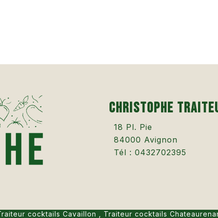
Christophe Traite
18 Pl. Pie
84000
Avignon
Tél :
0432702395
Traiteur cocktails Cavaillon
,
Traiteur cocktails Chateaurena