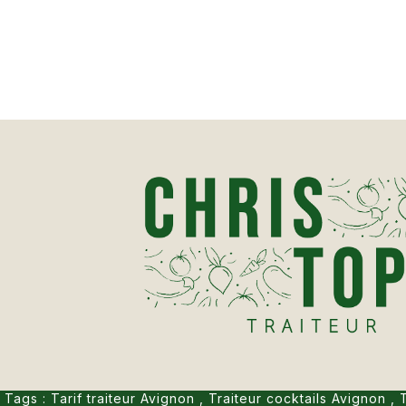
Tags :
Tarif traiteur Avignon
,
Traiteur cocktails Avignon
,